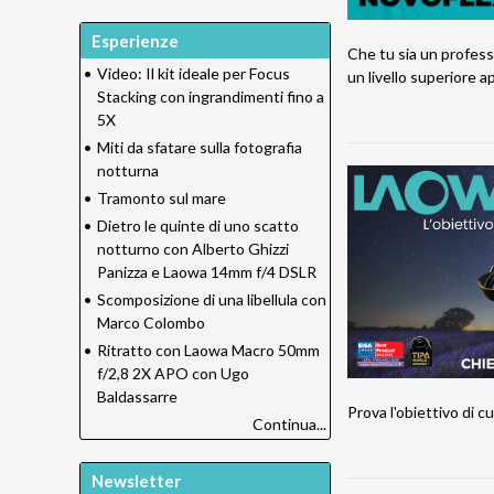
Esperienze
Che tu sia un professi
•
Video: Il kit ideale per Focus
un livello superiore 
Stacking con ingrandimenti fino a
5X
•
Miti da sfatare sulla fotografia
notturna
•
Tramonto sul mare
•
Dietro le quinte di uno scatto
notturno con Alberto Ghizzi
Panizza e Laowa 14mm f/4 DSLR
•
Scomposizione di una libellula con
Marco Colombo
•
Ritratto con Laowa Macro 50mm
f/2,8 2X APO con Ugo
Baldassarre
Prova l'obiettivo di cu
Continua...
Newsletter