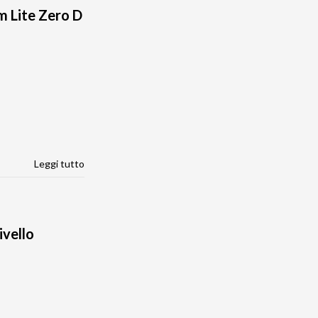
 Lite Zero D
Leggi tutto
ivello