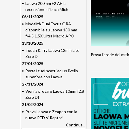
•
Laowa 200mm F2 AF la
recensione di Luca Mich
06/11/2025
•
Modalità Dual Focus ORA
disponibile su Laowa 180 mm
f/4,5 1,5X Ultra Macro APO
13/10/2025
•
Touch & Try Laowa 12mm Lite
Prova l'erede del mit
Zero D
27/01/2025
•
Porta i tuoi scatti ad un livello
superiore con Laowa
27/11/2024
•
Vieni a provare Laowa 10mm f2.8
Zero D!
21/02/2024
•
Prova Laowa e Zeapon con la
nuova RED V-Raptor!
Continua...