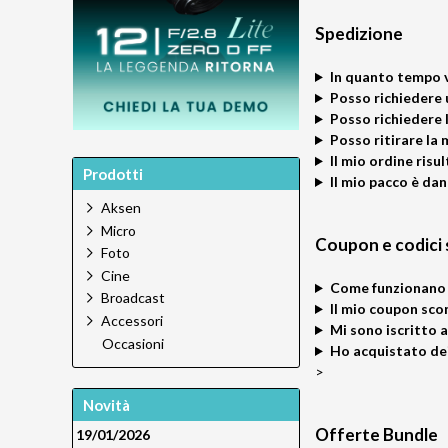
Spedizione
In quanto tempo v
Posso richiedere 
Posso richiedere 
Posso ritirare la
Il mio ordine risu
Prodotti
Il mio pacco è da
Aksen
Micro
Coupon e codici
Foto
Cine
Come funzionano 
Broadcast
Il mio coupon sco
Accessori
Mi sono iscritto a
Occasioni
Ho acquistato dei
>
Novità
Offerte Bundle
19/01/2026