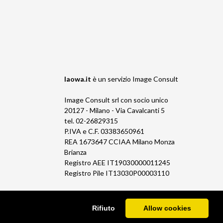
laowa.it
è un servizio
Image Consult
Image Consult srl con socio unico
20127 - Milano - Via Cavalcanti 5
tel. 02-26829315
P.IVA e C.F. 03383650961
REA 1673647 CCIAA Milano Monza
Brianza
Registro AEE IT19030000011245
Registro Pile IT13030P00003110
Rifiuto
Allow cookies