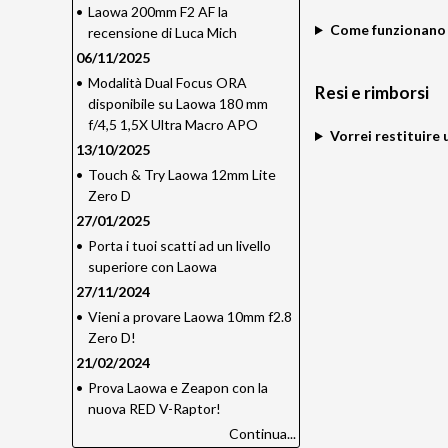
•
Laowa 200mm F2 AF la
Come funzionano 
recensione di Luca Mich
06/11/2025
•
Modalità Dual Focus ORA
Resi e rimborsi
disponibile su Laowa 180 mm
f/4,5 1,5X Ultra Macro APO
Vorrei restituire 
13/10/2025
•
Touch & Try Laowa 12mm Lite
Zero D
27/01/2025
•
Porta i tuoi scatti ad un livello
superiore con Laowa
27/11/2024
•
Vieni a provare Laowa 10mm f2.8
Zero D!
21/02/2024
•
Prova Laowa e Zeapon con la
nuova RED V-Raptor!
Continua...