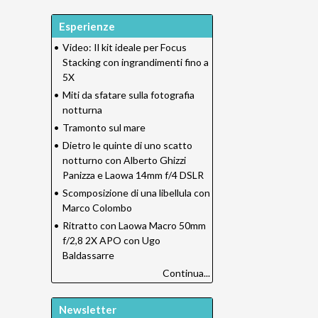
Esperienze
•
Video: Il kit ideale per Focus
Stacking con ingrandimenti fino a
5X
•
Miti da sfatare sulla fotografia
notturna
•
Tramonto sul mare
•
Dietro le quinte di uno scatto
notturno con Alberto Ghizzi
Panizza e Laowa 14mm f/4 DSLR
•
Scomposizione di una libellula con
Marco Colombo
•
Ritratto con Laowa Macro 50mm
f/2,8 2X APO con Ugo
Baldassarre
Continua...
Newsletter