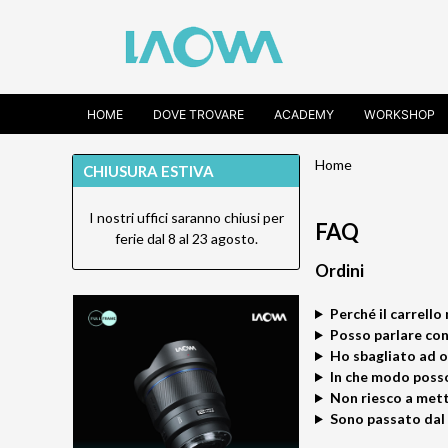
HOME
DOVE TROVARE
ACADEMY
WORKSHOP
Home
CHIUSURA ESTIVA
I nostri uffici saranno chiusi per
FAQ
ferie dal 8 al 23 agosto.
Ordini
Perché il carrell
Posso parlare con
Ho sbagliato ad o
In che modo poss
Non riesco a mett
Sono passato dal c