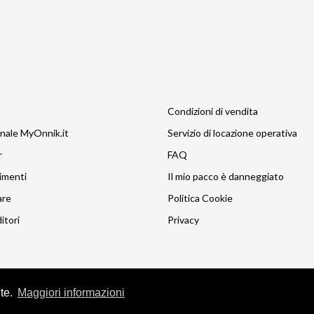
Condizioni di vendita
nale MyOnnik.it
Servizio di locazione operativa
r
FAQ
imenti
Il mio pacco è danneggiato
are
Politica Cookie
itori
Privacy
nte.
Maggiori informazioni