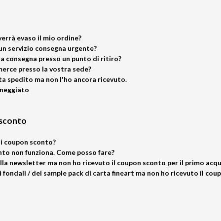
errà evaso il mio ordine?
un servizio consegna urgente?
la consegna presso un punto di ritiro?
 merce presso la vostra sede?
lta spedito ma non l'ho ancora ricevuto.
nneggiato
 sconto
i coupon sconto?
nto non funziona. Come posso fare?
lla newsletter ma non ho ricevuto il coupon sconto per il primo acqu
 fondali / dei sample pack di carta fineart ma non ho ricevuto il co