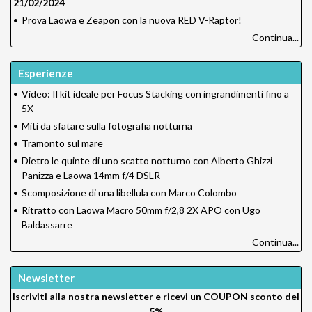
21/02/2024
•
Prova Laowa e Zeapon con la nuova RED V-Raptor!
Continua...
Esperienze
•
Video: Il kit ideale per Focus Stacking con ingrandimenti fino a
5X
•
Miti da sfatare sulla fotografia notturna
•
Tramonto sul mare
•
Dietro le quinte di uno scatto notturno con Alberto Ghizzi
Panizza e Laowa 14mm f/4 DSLR
•
Scomposizione di una libellula con Marco Colombo
•
Ritratto con Laowa Macro 50mm f/2,8 2X APO con Ugo
Baldassarre
Continua...
Newsletter
Iscriviti alla nostra newsletter e ricevi un
COUPON sconto del
5%