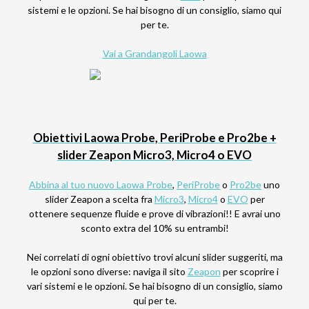
sistemi e le opzioni. Se hai bisogno di un consiglio, siamo qui
per te.
Vai a Gra
ndangoli Laowa
Obiettivi Laowa Probe, PeriProbe e Pro2be +
slider Zeapon Micro3, Micro4 o EVO
Abbina al tuo nuovo Laowa
Probe
,
PeriProbe
o
Pro2be
uno
slider Zeapon a scelta fra
Micro3
,
Micro4
o
EVO
per
ottenere sequenze fluide e prove di vibrazioni!! E avrai uno
sconto extra del 10% su entrambi!
Nei correlati di ogni obiettivo trovi alcuni slider suggeriti, ma
le opzioni sono diverse: naviga il sito
Zeapon
per scoprire i
vari sistemi e le opzioni. Se hai bisogno di un consiglio, siamo
qui per te.