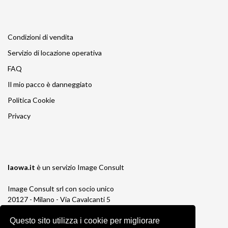
Condizioni di vendita
Servizio di locazione operativa
FAQ
Il mio pacco è danneggiato
Politica Cookie
Privacy
laowa.it
è un servizio
Image Consult
Image Consult srl con socio unico
20127 - Milano - Via Cavalcanti 5
tel. 02-26829315
Questo sito utilizza i cookie per migliorare
P.IVA e C.F. 03383650961