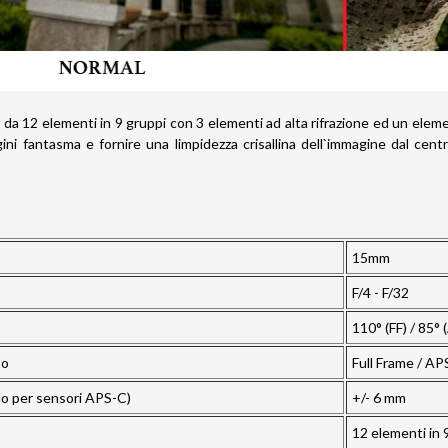
 da 12 elementi in 9 gruppi con 3 elementi ad alta rifrazione ed un elemen
ni fantasma e fornire una limpidezza crisallina dell`immagine dal cent
15mm
F/4 - F/32
110° (FF) / 85°
to
Full Frame / AP
o per sensori APS-C)
+/- 6 mm
12 elementi in 9