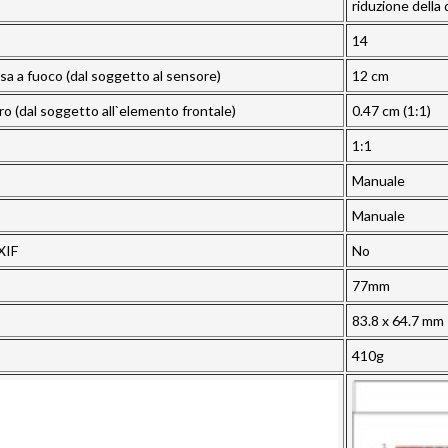
riduzione della
14
sa a fuoco (dal soggetto al sensore)
12 cm
oro (dal soggetto all`elemento frontale)
0.47 cm (1:1)
1:1
Manuale
Manuale
XIF
No
77mm
83.8 x 64.7 mm
410g