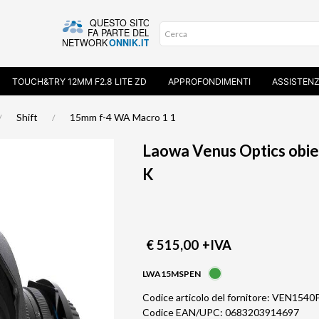
TOUCH&TRY 12MM F2.8 LITE ZD
APPROFONDIMENTI
ASSISTEN
Shift
15mm f-4 WA Macro 1 1
Laowa Venus Optics obiettivo 
K
€ 515,00
+IVA
LWA15MSPEN
Codice articolo del fornitore: VEN1540
Codice EAN/UPC: 0683203914697