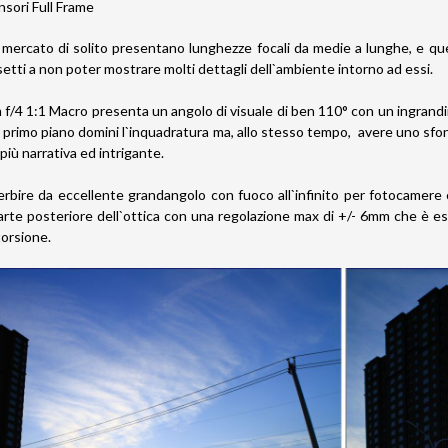
sori Full Frame
 mercato di solito presentano lunghezze focali da medie a lunghe, e que
 insetti a non poter mostrare molti dettagli dell`ambiente intorno ad essi.
f/4 1:1 Macro presenta un angolo di visuale di ben 110° con un ingrandi
il primo piano domini l`inquadratura ma, allo stesso tempo, avere uno sfo
iù narrativa ed intrigante.
erbire da eccellente grandangolo con fuoco all`infinito per fotocamer
parte posteriore dell`ottica con una regolazione max di +/- 6mm che è e
torsione.