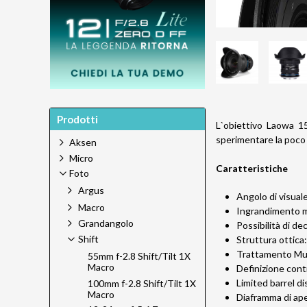
Prodotti
L`obiettivo Laowa 1
sperimentare la poco 
Aksen
Micro
Caratteristiche
Foto
Argus
Angolo di visual
Macro
Ingrandimento ma
Grandangolo
Possibilità di d
Shift
Struttura ottica:
Trattamento Multi
55mm f-2.8 Shift/Tilt 1X
Macro
Definizione contr
Limited barrel di
100mm f-2.8 Shift/Tilt 1X
Macro
Diaframma di ape