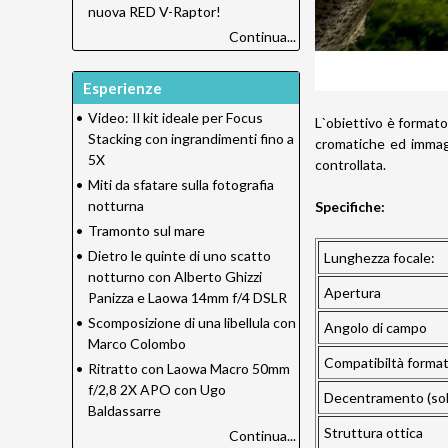
nuova RED V-Raptor!
Continua...
Esperienze
•
Video: Il kit ideale per Focus
L`obiettivo è formato
Stacking con ingrandimenti fino a
cromatiche ed immagi
5X
controllata.
•
Miti da sfatare sulla fotografia
notturna
Specifiche:
•
Tramonto sul mare
•
Dietro le quinte di uno scatto
Lunghezza focale:
notturno con Alberto Ghizzi
Apertura
Panizza e Laowa 14mm f/4 DSLR
•
Scomposizione di una libellula con
Angolo di campo
Marco Colombo
Compatibiltà forma
•
Ritratto con Laowa Macro 50mm
f/2,8 2X APO con Ugo
Decentramento (sol
Baldassarre
Struttura ottica
Continua...