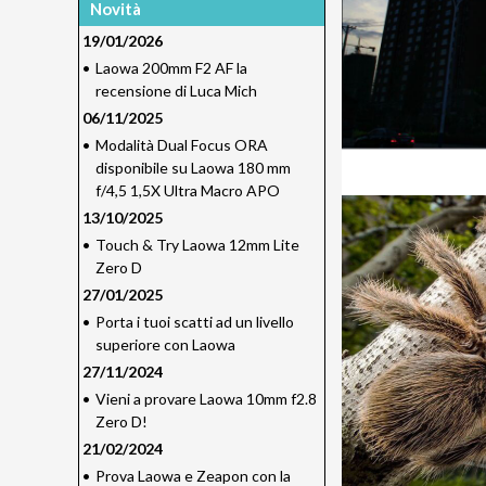
Novità
19/01/2026
•
Laowa 200mm F2 AF la
recensione di Luca Mich
06/11/2025
•
Modalità Dual Focus ORA
disponibile su Laowa 180 mm
f/4,5 1,5X Ultra Macro APO
13/10/2025
•
Touch & Try Laowa 12mm Lite
Zero D
27/01/2025
•
Porta i tuoi scatti ad un livello
superiore con Laowa
27/11/2024
•
Vieni a provare Laowa 10mm f2.8
Zero D!
21/02/2024
•
Prova Laowa e Zeapon con la