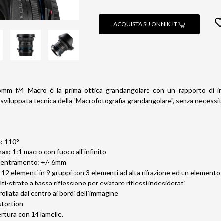
ACQUISTA SU ONNIK.IT
5mm f/4 Macro è la prima ottica grandangolare con un rapporto di i
sviluppata tecnica della "Macrofotografia grandangolare", senza necessit
e: 110°
x: 1:1 macro con fuoco all`infinito
ecentramento: +/- 6mm
 12 elementi in 9 gruppi con 3 elementi ad alta rifrazione ed un elemento 
-strato a bassa riflessione per eviatare riflessi indesiderati
ollata dal centro ai bordi dell`immagine
stortion
rtura con 14 lamelle.