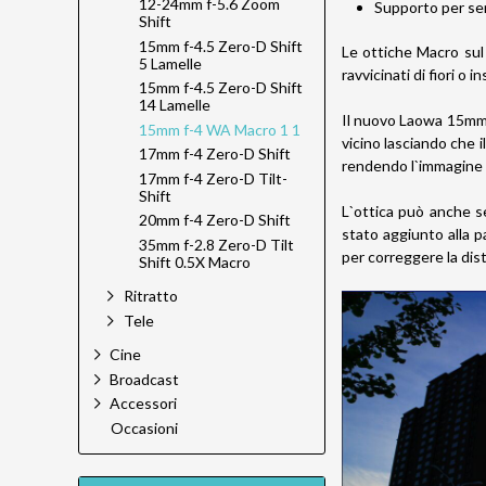
12-24mm f-5.6 Zoom
Supporto per sen
Shift
15mm f-4.5 Zero-D Shift
Le ottiche Macro sul
5 Lamelle
ravvicinati di fiori o
15mm f-4.5 Zero-D Shift
14 Lamelle
Il nuovo Laowa 15mm 
15mm f-4 WA Macro 1 1
vicino lasciando che 
17mm f-4 Zero-D Shift
rendendo l`immagine p
17mm f-4 Zero-D Tilt-
Shift
L`ottica può anche s
20mm f-4 Zero-D Shift
stato aggiunto alla 
35mm f-2.8 Zero-D Tilt
per correggere la dis
Shift 0.5X Macro
Ritratto
Tele
Cine
Broadcast
Accessori
Occasioni