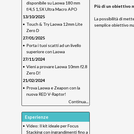
disponibile su Laowa 180 mm
Più di un obiettivo
f/4,5 1,5X Ultra Macro APO
13/10/2025
La possibilità di mett
•
Touch & Try Laowa 12mm Lite
semplice obiettivo mac
Zero D
27/01/2025
•
Porta i tuoi scatti ad un livello
superiore con Laowa
27/11/2024
•
Vieni a provare Laowa 10mm f2.8
Zero D!
21/02/2024
•
Prova Laowa e Zeapon con la
nuova RED V-Raptor!
Continua...
Esperienze
•
Video: Il kit ideale per Focus
Stacking con ingrandimenti fino a