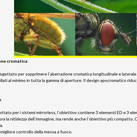
one cromatica
ogettato per sopprimere l`aberrazione cromatica longitudinale e laterale si
lati al minimo in tutta la gamma di aperture. Il design apocromatico ridu
e
to per i sistemi mirrorless, l`obiettivo contiene 3 elementi ED e 3 elemen
iora la nitidezza dell`immagine, ma rende anche l`obiettivo più compatto.
a.
migliore controllo della messa a fuoco.