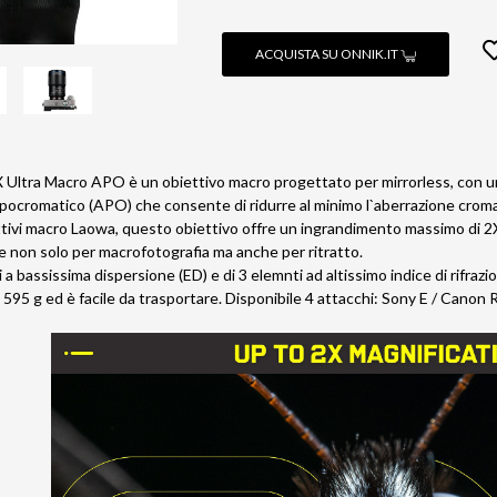
ACQUISTA SU ONNIK.IT
Ultra Macro APO è un obiettivo macro progettato per mirrorless, con un 
ocromatico (APO) che consente di ridurre al minimo l`aberrazione cromati
ttivi macro Laowa, questo obiettivo offre un ingrandimento massimo di 2X 
e non solo per macrofotografia ma anche per ritratto.
a bassissima dispersione (ED) e di 3 elemnti ad altissimo indice di rifraz
 595 g ed è facile da trasportare. Disponibile 4 attacchi: Sony E / Canon R 