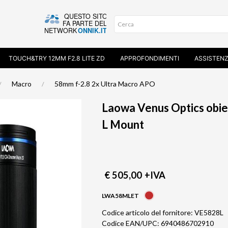
TOUCH&TRY 12MM F2.8 LITE ZD
APPROFONDIMENTI
ASSISTEN
Macro
58mm f-2.8 2x Ultra Macro APO
Laowa Venus Optics obiettivo 58mm 
L Mount
€ 505,00
+IVA
LWA58MLET
Codice articolo del fornitore: VE5828L
Codice EAN/UPC: 6940486702910