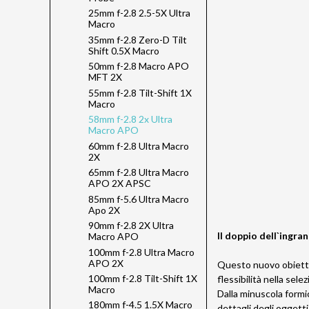
25mm f-2.8 2.5-5X Ultra
Macro
35mm f-2.8 Zero-D Tilt
Shift 0.5X Macro
50mm f-2.8 Macro APO
MFT 2X
55mm f-2.8 Tilt-Shift 1X
Macro
58mm f-2.8 2x Ultra
Macro APO
60mm f-2.8 Ultra Macro
2X
65mm f-2.8 Ultra Macro
APO 2X APSC
85mm f-5.6 Ultra Macro
Apo 2X
90mm f-2.8 2X Ultra
Il doppio dell`ingra
Macro APO
100mm f-2.8 Ultra Macro
APO 2X
Questo nuovo obiettiv
100mm f-2.8 Tilt-Shift 1X
flessibilità nella sele
Macro
Dalla minuscola formic
180mm f-4.5 1.5X Macro
dettagli degli oggetti