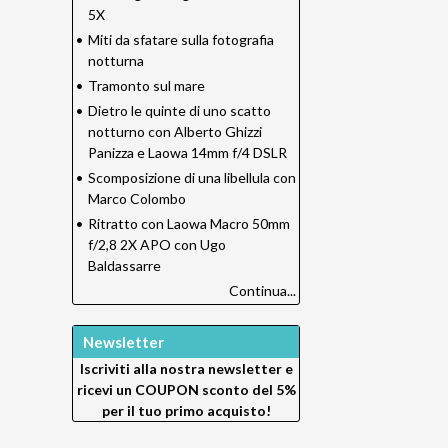
5X
•
Miti da sfatare sulla fotografia
notturna
•
Tramonto sul mare
•
Dietro le quinte di uno scatto
notturno con Alberto Ghizzi
Panizza e Laowa 14mm f/4 DSLR
•
Scomposizione di una libellula con
Marco Colombo
•
Ritratto con Laowa Macro 50mm
f/2,8 2X APO con Ugo
Baldassarre
Continua...
Newsletter
Iscriviti alla nostra newsletter e
ricevi un
COUPON sconto del 5%
per il tuo primo acquisto!