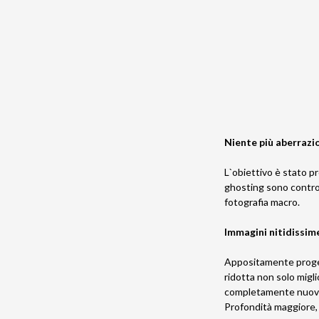
Niente più aberrazi
L`obiettivo è stato pr
ghosting sono control
fotografia macro.
Immagini nitidissim
Appositamente progetta
ridotta non solo migl
completamente nuov
Profondità maggiore, 