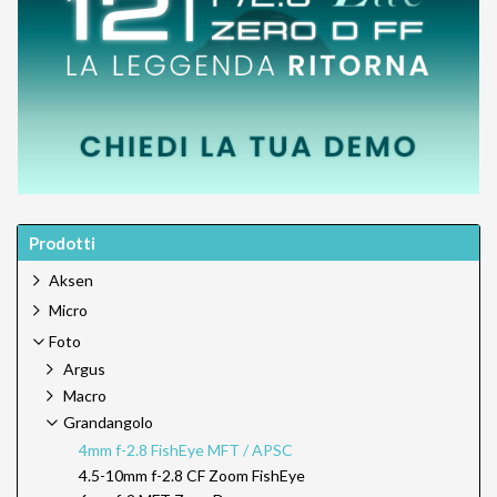
Prodotti
Aksen
Micro
Foto
Argus
Macro
Grandangolo
4mm f-2.8 FishEye MFT / APSC
4.5-10mm f-2.8 CF Zoom FishEye