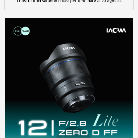
I nostri uffici saranno chiusi per ferie dal 8 al 23 agosto.