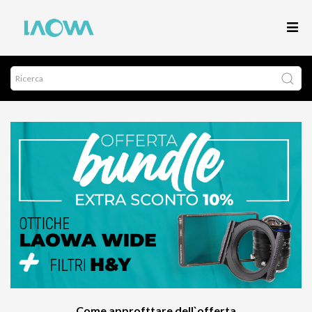
Come approfttare dell`offerta