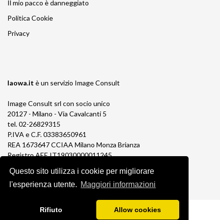
Il mio pacco è danneggiato
Politica Cookie
Privacy
laowa.it
è un servizio
Image Consult
Image Consult srl con socio unico
20127 - Milano - Via Cavalcanti 5
tel. 02-26829315
P.IVA e C.F. 03383650961
REA 1673647 CCIAA Milano Monza Brianza
Registro AEE IT19030000011245
Registro Pile IT13030P00003110
Questo sito utilizza i cookie per migliorare
l'esperienza utente.
Maggiori informazioni
Rifiuto
Allow cookies