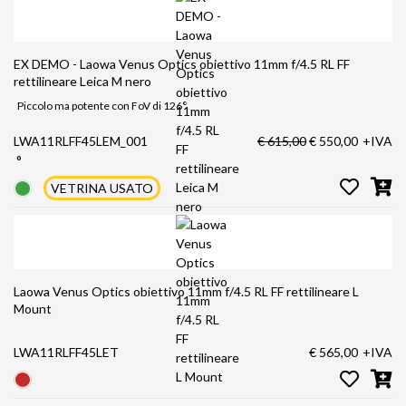
EX DEMO - Laowa Venus Optics obiettivo 11mm f/4.5 RL FF
rettilineare Leica M nero
Piccolo ma potente con FoV di 126°
LWA11RLFF45LEM_001
€ 615,00
€ 550,00
+IVA
°
VETRINA USATO
Laowa Venus Optics obiettivo 11mm f/4.5 RL FF rettilineare L
Mount
LWA11RLFF45LET
€ 565,00
+IVA