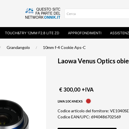
TOUCH&TRY 12MM F2.8 LITE ZD
APPROFONDIMENTI
ASSISTEN
Grandangolo
10mm f-4 Cookie Aps-C
€ 300,00
+IVA
LWA10C4NEXS
Codice articolo del fornitore: VE1040S
Codice EAN/UPC: 6940486702569