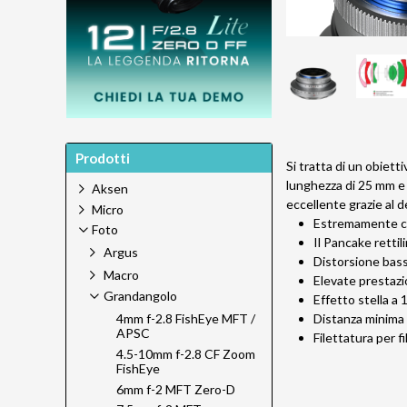
Prodotti
Si tratta di un obiet
lunghezza di 25 mm e 
Aksen
eccellente grazie al d
Micro
Estremamente c
Foto
Il Pancake retti
Argus
Distorsione bas
Macro
Elevate prestazi
Grandangolo
Effetto stella a
Distanza minima 
4mm f-2.8 FishEye MFT /
APSC
Filettatura per fi
4.5-10mm f-2.8 CF Zoom
FishEye
6mm f-2 MFT Zero-D