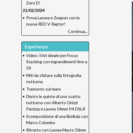
Zero D!
21/02/2024
•
Prova Laowa e Zeapon con la
nuova RED V-Raptor!
Continua...
Esperienze
•
Video: Il kit ideale per Focus
Stacking con ingrandimenti fino a
5X
•
Miti da sfatare sulla fotografia
notturna
•
Tramonto sul mare
•
Dietro le quinte di uno scatto
notturno con Alberto Ghizzi
Panizza e Laowa 14mm f/4 DSLR
•
Scomposizione di una libellula con
Marco Colombo
•
Ritratto con Laowa Macro 50mm