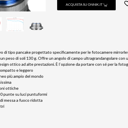
ACQUISTA SU ONNIK.IT
tivo di tipo pancake progettato specificamente per le fotocamere mirro
un peso di soli 130 g. Offre un angolo di campo ultragrandangolare con 
esign ottico ad alte prestazioni. È l`opzione da portare con sé per la fotogra
ompatto e leggero
lineo più ampio del mondo
sissima
oni ottiche
 10 punte su luci puntuformi
di messa a fuoco ridotta
ltri