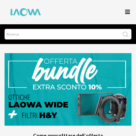
Come approfttare dell`offerta