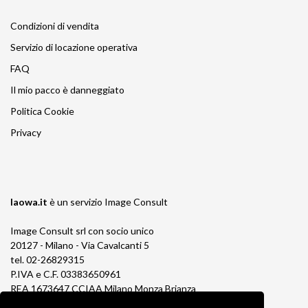
Condizioni di vendita
Servizio di locazione operativa
FAQ
Il mio pacco è danneggiato
Politica Cookie
Privacy
laowa.it
è un servizio
Image Consult
Image Consult srl con socio unico
20127 - Milano - Via Cavalcanti 5
tel. 02-26829315
P.IVA e C.F. 03383650961
REA 1673647 CCIAA Milano Monza Brianza
Registro AEE IT19030000011245