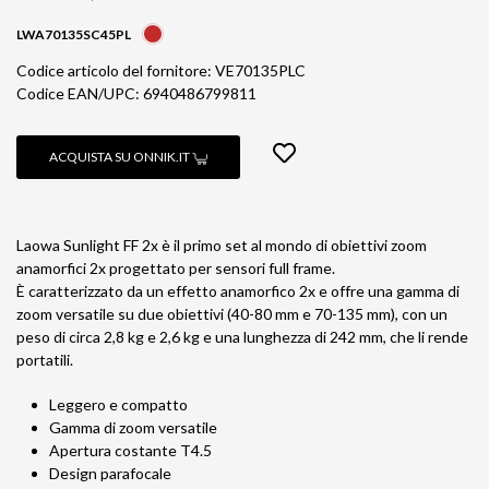
LWA70135SC45PL
Codice articolo del fornitore: VE70135PLC
Codice EAN/UPC: 6940486799811
ACQUISTA SU ONNIK.IT
Laowa Sunlight FF 2x è il primo set al mondo di obiettivi zoom
anamorfici 2x progettato per sensori full frame.
È caratterizzato da un effetto anamorfico 2x e offre una gamma di
zoom versatile su due obiettivi (40-80 mm e 70-135 mm), con un
peso di circa 2,8 kg e 2,6 kg e una lunghezza di 242 mm, che li rende
portatili.
Leggero e compatto
Gamma di zoom versatile
Apertura costante T4.5
Design parafocale