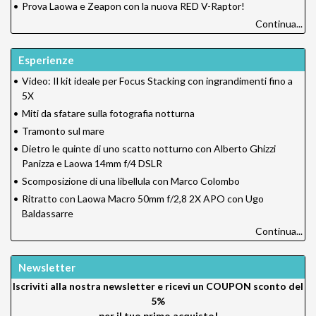
•
Prova Laowa e Zeapon con la nuova RED V-Raptor!
Continua...
Esperienze
•
Video: Il kit ideale per Focus Stacking con ingrandimenti fino a
5X
•
Miti da sfatare sulla fotografia notturna
•
Tramonto sul mare
•
Dietro le quinte di uno scatto notturno con Alberto Ghizzi
Panizza e Laowa 14mm f/4 DSLR
•
Scomposizione di una libellula con Marco Colombo
•
Ritratto con Laowa Macro 50mm f/2,8 2X APO con Ugo
Baldassarre
Continua...
Newsletter
Iscriviti alla nostra newsletter e ricevi un
COUPON sconto del
5%
per il tuo primo acquisto!