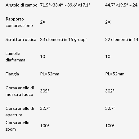
Angolo di campo
71.5°×33.4°～39.6°×17.1°
44.7°×19.5°～24.
Rapporto
2X
2X
compressione
Struttura ottica
23 elementi in 15 gruppi
22 elementi in 14
Lamelle
10
10
diaframma
Flangia
PL=52mm
PL=52mm
Corsa anello di
305°
302°
messa a fuoco
Corsa anello di
32.7°
32.7°
apertura
Corsa anello
100°
100°
zoom