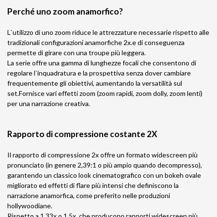
Perché uno zoom anamorfico?
L`utilizzo di uno zoom riduce le attrezzature necessarie rispetto alle
tradizionali configurazioni anamorfiche 2x.e di conseguenza
permette di girare con una troupe più leggera.
La serie offre una gamma di lunghezze focali che consentono di
regolare l`inquadratura e la prospettiva senza dover cambiare
frequentemente gli obiettivi, aumentando la versatilità sul
set.Fornisce vari effetti zoom (zoom rapidi, zoom dolly, zoom lenti)
per una narrazione creativa.
Rapporto di compressione costante 2X
Il rapporto di compressione 2x offre un formato widescreen più
pronunciato (in genere 2,39:1 o più ampio quando decompresso),
garantendo un classico look cinematografico con un bokeh ovale
migliorato ed effetti di flare più intensi che definiscono la
narrazione anamorfica, come preferito nelle produzioni
hollywoodiane.
Rispetto a 1,33x o 1,5x, che producono rapporti widescreen più