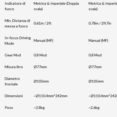
Indicatore di
Metrica & Imperiale (Doppia
Metrica & Imperia
fuoco
scala)
scala)
Min. Distanza di
0.61m / 2ft
0.78m / 2ft7in
messa a fuoco
In-focus Driving
Manual (MF)
Manual (MF)
Mode
Gear Mod
0.8 Mod
0.8 Mod
Misura iltro
Ø77mm
Ø77mm
Diametro
Ø105mm
Ø105mm
frontale
Dimensioni
~Ø110.4mm*242mm
~Ø110.4mm*24
Peso
~2.8kg
~2.6kg