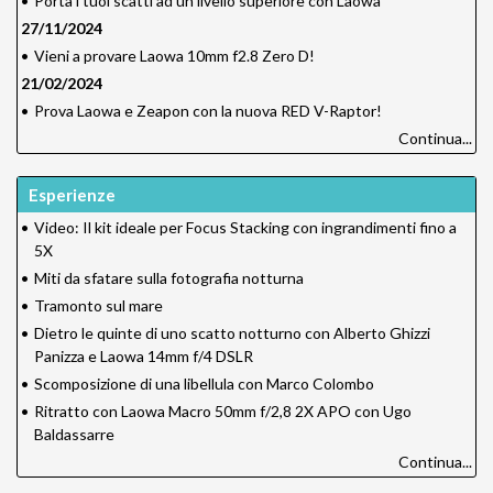
•
Porta i tuoi scatti ad un livello superiore con Laowa
27/11/2024
•
Vieni a provare Laowa 10mm f2.8 Zero D!
21/02/2024
•
Prova Laowa e Zeapon con la nuova RED V-Raptor!
Continua...
Esperienze
•
Video: Il kit ideale per Focus Stacking con ingrandimenti fino a
5X
•
Miti da sfatare sulla fotografia notturna
•
Tramonto sul mare
•
Dietro le quinte di uno scatto notturno con Alberto Ghizzi
Panizza e Laowa 14mm f/4 DSLR
•
Scomposizione di una libellula con Marco Colombo
•
Ritratto con Laowa Macro 50mm f/2,8 2X APO con Ugo
Baldassarre
Continua...