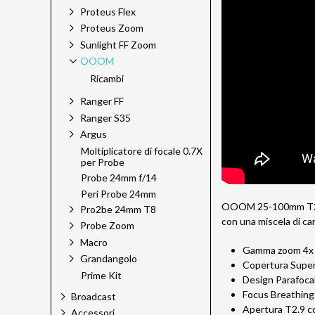
Proteus Flex
Proteus Zoom
Sunlight FF Zoom
OOOM
Ricambi
Ranger FF
Ranger S35
Argus
Moltiplicatore di focale 0.7X
per Probe
Probe 24mm f/14
Peri Probe 24mm
OOOM 25-100mm T2.9 C
Pro2be 24mm T8
con una miscela di car
Probe Zoom
Macro
Gamma zoom 4x
Grandangolo
Copertura Supe
Prime Kit
Design Parafoca
Focus Breathing
Broadcast
Apertura T2.9 c
Accessori