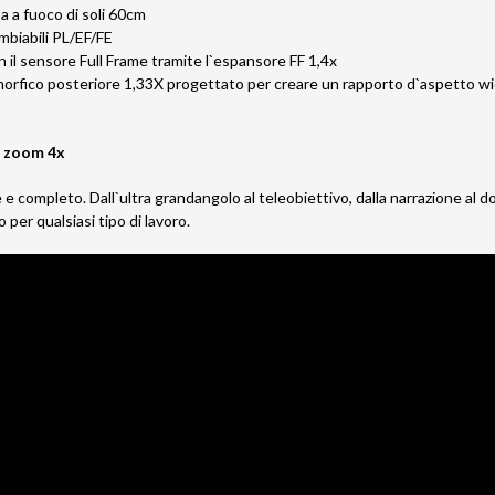
a a fuoco di soli 60cm
mbiabili PL/EF/FE
n il sensore Full Frame tramite l`espansore FF 1,4x
orfico posteriore 1,33X progettato per creare un rapporto d`aspetto w
 zoom 4x
e e completo. Dall`ultra grandangolo al teleobiettivo, dalla narrazione al
er qualsiasi tipo di lavoro.