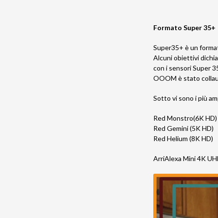
Formato
Super 35+
Super35+ è un format
Alcuni obiettivi dich
con i sensori Super 3
OOOM è stato collau
Sotto vi sono i più a
Red Monstro(6K HD)
Red Gemini (5K HD)
Red Helium (8K HD)
ArriAlexa Mini 4K U