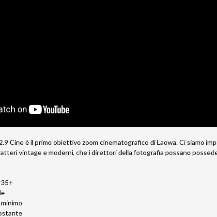
ine è il primo obiettivo zoom cinematografico di Laowa. Ci siamo impeg
atteri vintage e moderni, che i direttori della fotografia possano posseder
r35+
le
 minimo
ostante