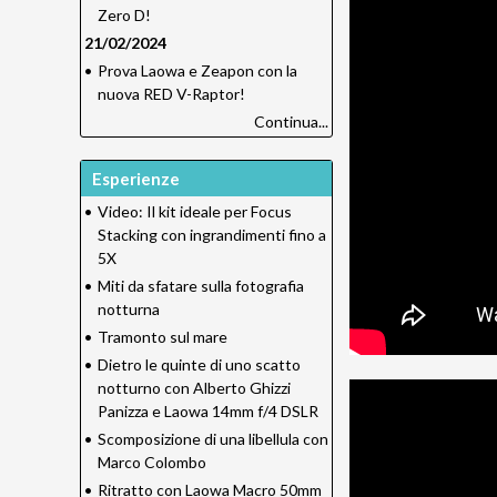
Zero D!
21/02/2024
•
Prova Laowa e Zeapon con la
nuova RED V-Raptor!
Continua...
Esperienze
•
Video: Il kit ideale per Focus
Stacking con ingrandimenti fino a
5X
•
Miti da sfatare sulla fotografia
notturna
•
Tramonto sul mare
•
Dietro le quinte di uno scatto
notturno con Alberto Ghizzi
Panizza e Laowa 14mm f/4 DSLR
•
Scomposizione di una libellula con
Marco Colombo
•
Ritratto con Laowa Macro 50mm