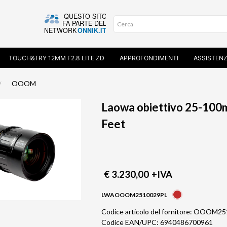
TOUCH&TRY 12MM F2.8 LITE ZD
APPROFONDIMENTI
ASSISTEN
OOOM
Laowa obiettivo 25-100
Feet
€ 3.230,00
+IVA
LWAOOOM2510029PL
Codice articolo del fornitore: OOOM2
Codice EAN/UPC: 6940486700961