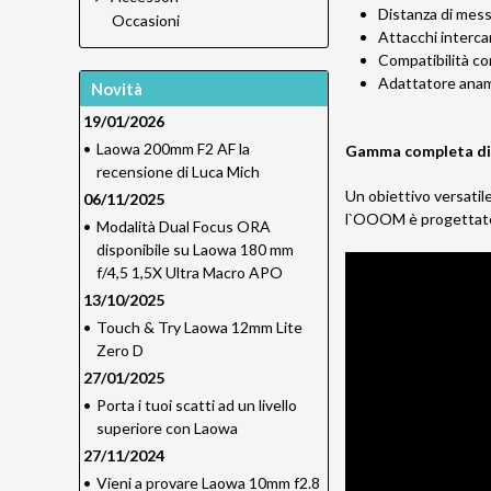
Distanza di mess
Occasioni
Attacchi interca
Compatibilità co
Adattatore anam
Novità
19/01/2026
•
Laowa 200mm F2 AF la
Gamma completa di
recensione di Luca Mich
Un obiettivo versatil
06/11/2025
l`OOOM è progettato p
•
Modalità Dual Focus ORA
disponibile su Laowa 180 mm
f/4,5 1,5X Ultra Macro APO
13/10/2025
•
Touch & Try Laowa 12mm Lite
Zero D
27/01/2025
•
Porta i tuoi scatti ad un livello
superiore con Laowa
27/11/2024
•
Vieni a provare Laowa 10mm f2.8