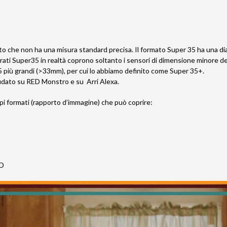
o che non ha una misura standard precisa. Il formato Super 35 ha una d
iarati Super35 in realtà coprono soltanto i sensori di dimensione minor
5 più grandi (>33mm), per cui lo abbiamo definito come Super 35+.
dato su RED Monstro e su Arri Alexa.
mpi formati (rapporto d’immagine) che può coprire:
HD