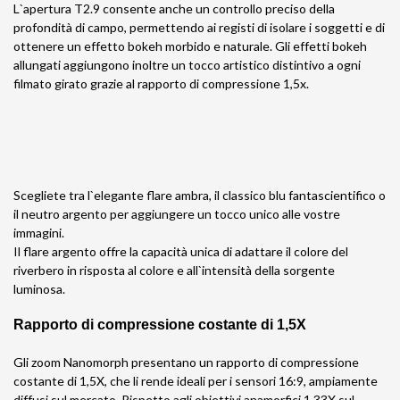
L`apertura T2.9 consente anche un controllo preciso della
profondità di campo, permettendo ai registi di isolare i soggetti e di
ottenere un effetto bokeh morbido e naturale. Gli effetti bokeh
allungati aggiungono inoltre un tocco artistico distintivo a ogni
filmato girato grazie al rapporto di compressione 1,5x.
Scegliete tra l`elegante flare ambra, il classico blu fantascientifico o
il neutro argento per aggiungere un tocco unico alle vostre
immagini.
Il flare argento offre la capacità unica di adattare il colore del
riverbero in risposta al colore e all`intensità della sorgente
luminosa.
Rapporto di compressione costante di 1,5X
Gli zoom Nanomorph presentano un rapporto di compressione
costante di 1,5X, che li rende ideali per i sensori 16:9, ampiamente
diffusi sul mercato. Rispetto agli obiettivi anamorfici 1,33X sul