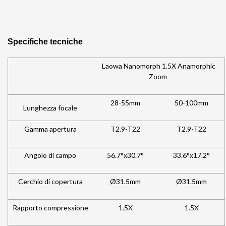
Specifiche tecniche
Laowa Nanomorph 1.5X Anamorphic
Zoom
28-55mm
50-100mm
Lunghezza focale
Gamma apertura
T2.9-T22
T2.9-T22
Angolo di campo
56.7°x30.7°
33.6°x17.2°
Cerchio di copertura
Ø31.5mm
Ø31.5mm
Rapporto compressione
1.5
X
1.5X