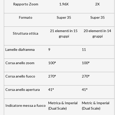
Rapporto Zoom
1.96X
2X
Formato
Super 35
Super 35
21 elementi in 15
20 elementi in 14
Struttura ottica
gruppi
gruppi
Lamelle diaframma
9
11
Corsa anello zoom
100°
100°
Corsa anello fuoco
270°
270°
Corsa anello apertura
41°
41°
Metrica & Imperial
Metric & Imperial
Indicatore messa a fuoco
(Dual Scale)
(Dual Scale)