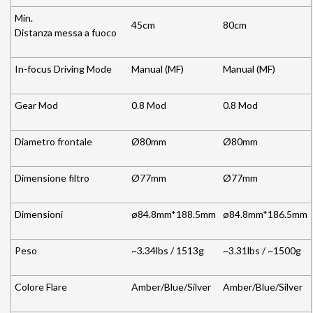
Min.
45cm
80cm
Distanza messa a fuoco
In-focus Driving Mode
Manual (MF)
Manual (MF)
Gear Mod
0.8 Mod
0.8 Mod
Diametro frontale
Ø80mm
Ø80mm
Dimensione filtro
Ø77mm
Ø77mm
Dimensioni
ø84.8mm*188.5mm
ø84.8mm*186.5mm
Peso
~3.34lbs / 1513g
~3.31lbs / ~1500g
Colore Flare
Amber/Blue/Silver
Amber/Blue/Silver