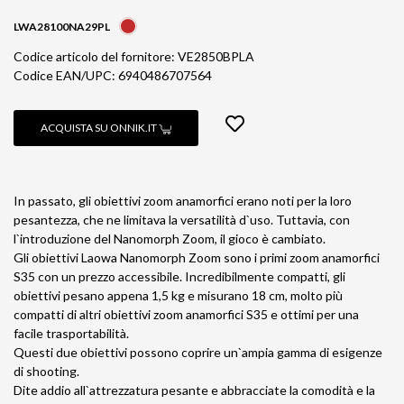
LWA28100NA29PL
Codice articolo del fornitore: VE2850BPLA
Codice EAN/UPC: 6940486707564
ACQUISTA SU ONNIK.IT
In passato, gli obiettivi zoom anamorfici erano noti per la loro
pesantezza, che ne limitava la versatilità d`uso. Tuttavia, con
l`introduzione del Nanomorph Zoom, il gioco è cambiato.
Gli obiettivi Laowa Nanomorph Zoom sono i primi zoom anamorfici
S35 con un prezzo accessibile. Incredibilmente compatti, gli
obiettivi pesano appena 1,5 kg e misurano 18 cm, molto più
compatti di altri obiettivi zoom anamorfici S35 e ottimi per una
facile trasportabilità.
Questi due obiettivi possono coprire un`ampia gamma di esigenze
di shooting.
Dite addio all`attrezzatura pesante e abbracciate la comodità e la