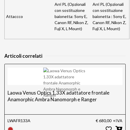
Arri PL (Opzionali
Arri PL (Opzionali
con sostituzione
con sostituzione
Attaccco
baionetta: Sony E,
baionetta : Sony E,
Canon RF, Nikon Z,
Canon RF, Nikon Z,
Fuji X, L Mount)
Fuji X, L Mount)
Articoli correlati
Laowa Venus Optics 1.33X adattatore frontale
Anamorphic Ambra Nanomorph e Ranger
LWAFR133A
€ 680,00
+IVA