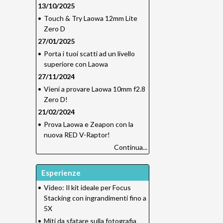
13/10/2025
•
Touch & Try Laowa 12mm Lite
Zero D
27/01/2025
•
Porta i tuoi scatti ad un livello
superiore con Laowa
27/11/2024
•
Vieni a provare Laowa 10mm f2.8
Zero D!
21/02/2024
•
Prova Laowa e Zeapon con la
nuova RED V-Raptor!
Continua...
Esperienze
•
Video: Il kit ideale per Focus
Stacking con ingrandimenti fino a
5X
•
Miti da sfatare sulla fotografia