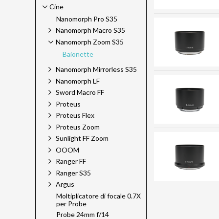
Cine
Nanomorph Pro S35
Nanomorph Macro S35
Nanomorph Zoom S35
Baionette
Nanomorph Mirrorless S35
Nanomorph LF
Sword Macro FF
Proteus
Proteus Flex
Proteus Zoom
Sunlight FF Zoom
OOOM
Ranger FF
Ranger S35
Argus
Moltiplicatore di focale 0.7X
per Probe
Probe 24mm f/14