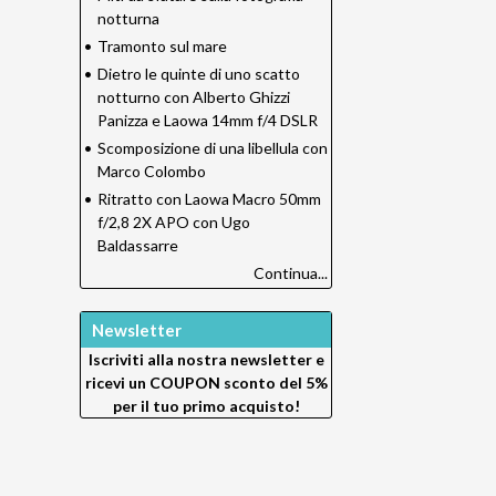
notturna
•
Tramonto sul mare
•
Dietro le quinte di uno scatto
notturno con Alberto Ghizzi
Panizza e Laowa 14mm f/4 DSLR
•
Scomposizione di una libellula con
Marco Colombo
•
Ritratto con Laowa Macro 50mm
f/2,8 2X APO con Ugo
Baldassarre
Continua...
Newsletter
Iscriviti alla nostra newsletter e
ricevi un
COUPON sconto del 5%
per il tuo primo acquisto!