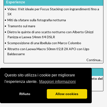
Esperienze
•
Video: Il kit ideale per Focus Stacking con ingrandimenti fino a
5X
•
Miti da sfatare sulla fotografia notturna
•
Tramonto sul mare
•
Dietro le quinte di uno scatto notturno con Alberto Ghizzi
Panizza e Laowa 14mm f/4 DSLR
•
Scomposizione di una libellula con Marco Colombo
•
Ritratto con Laowa Macro 50mm f/2,8 2X APO con Ugo
Baldassarre
Continua...
Newsletter
Questo sito utilizza i cookie per migliorare
Iscriviti alla nostra newsletter e ricevi un
COUPON sconto del
l'esperienza utente.
Maggiori informazioni
5%
per il tuo primo acquisto!
Rifiuto
Allow cookies