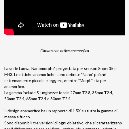
Filmato con ottica anamorfica
La serie Laowa Nanomorph è progettata per sensori Super35 e
M43. Le ottiche anamorfiche sono definite "Nano" poichè
estremamente piccole e leggere, mentre "Morph" sta per
anamorfico.
La gamma include 5 lunghezze focali: 27mm T2.8, 35mm T2.4,
50mm T2.4, 65mm T2.4 e 80mm T2.4.
Il design anamorfico ha un rapporto di 1.5X su tutta la gamma di
messa a fuoco.
Sono disponibili tre versioni di ogni obiettivo, che si caratterizzano
per il differente colore del flare - ambra, blu e argento - adatti a