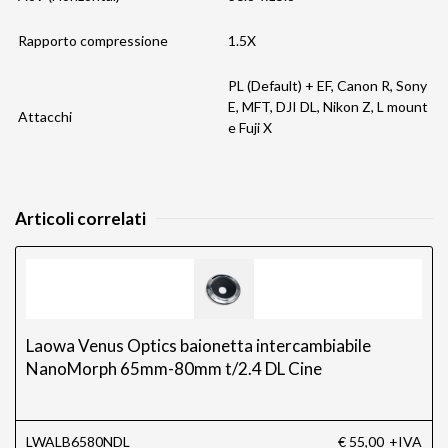
Rapporto compressione
1.5X
PL (Default) + EF, Canon R, Sony
E, MFT, DJI DL, Nikon Z, L mount
Attacchi
e Fuji X
Articoli correlati
Laowa Venus Optics baionetta intercambiabile
NanoMorph 65mm-80mm t/2.4 DL Cine
LWALB6580NDL
€ 55,00
+IVA