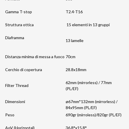
Gamma T-stop
T2.4-T16
Struttura ottica
15 elementi in 13 gruppi
Diaframma
13 lamelle
Distanza minima di messa a fuoco
70cm
Cerchio di copertura
28.8x18mm
62mm (mirrorless) / 77mm
Filter Thread
(PL/EF)
Dimensioni
ø67mm*132mm (mirrorless) /
84x95mm (PL/EF)
Peso
690gr (mirroless)/820gr (PL/EF)
AoV (Horizontal)
36.8°x15.8°