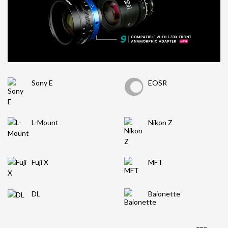
Sony E
EOSR
L-Mount
Nikon Z
Fuji X
MFT
DL
Baionette