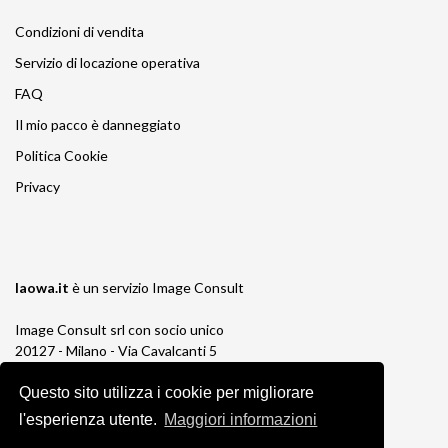
Condizioni di vendita
Servizio di locazione operativa
FAQ
Il mio pacco è danneggiato
Politica Cookie
Privacy
laowa.it
è un servizio
Image Consult
Image Consult srl con socio unico
20127 - Milano - Via Cavalcanti 5
tel. 02-26829315
Questo sito utilizza i cookie per migliorare
P.IVA e C.F. 03383650961
REA 1673647 CCIAA Milano Monza Brianza
l'esperienza utente.
Maggiori informazioni
Registro AEE IT19030000011245