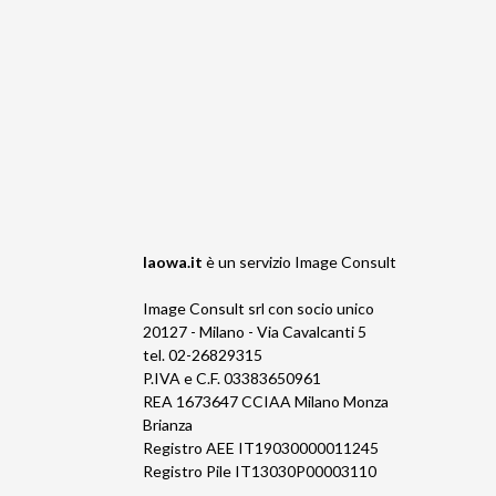
laowa.it
è un servizio
Image Consult
Image Consult srl con socio unico
20127 - Milano - Via Cavalcanti 5
tel. 02-26829315
P.IVA e C.F. 03383650961
REA 1673647 CCIAA Milano Monza
Brianza
Registro AEE IT19030000011245
Registro Pile IT13030P00003110