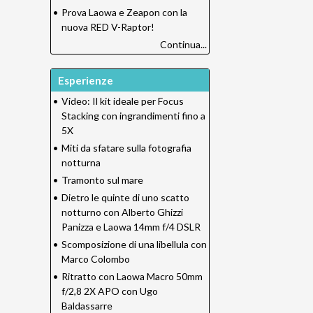
•
Prova Laowa e Zeapon con la
nuova RED V-Raptor!
Continua...
Esperienze
•
Video: Il kit ideale per Focus
Stacking con ingrandimenti fino a
5X
•
Miti da sfatare sulla fotografia
notturna
•
Tramonto sul mare
•
Dietro le quinte di uno scatto
notturno con Alberto Ghizzi
Panizza e Laowa 14mm f/4 DSLR
•
Scomposizione di una libellula con
Marco Colombo
•
Ritratto con Laowa Macro 50mm
f/2,8 2X APO con Ugo
Baldassarre