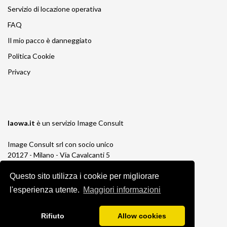
Servizio di locazione operativa
FAQ
Il mio pacco è danneggiato
Politica Cookie
Privacy
laowa.it
è un servizio
Image Consult
Image Consult srl con socio unico
20127 - Milano - Via Cavalcanti 5
tel. 02-26829315
P.IVA e C.F. 03383650961
Questo sito utilizza i cookie per migliorare
REA 1673647 CCIAA Milano Monza Brianza
l'esperienza utente.
Maggiori informazioni
Registro AEE IT19030000011245
Registro Pile IT13030P00003110
Rifiuto
Allow cookies